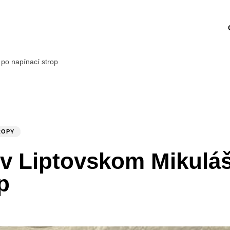
 po napínací strop
ROPY
 Liptovskom Mikuláši
p