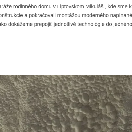
aráže rodinného domu v Liptovskom Mikuláši, kde sme kli
 konštrukcie a pokračovali montážou moderného napínan
o dokážeme prepojiť jednotlivé technológie do jedného