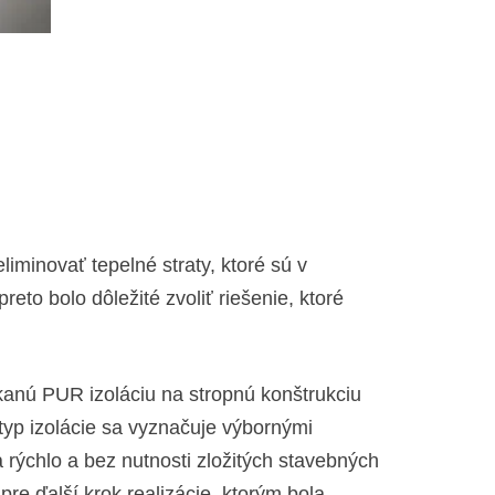
liminovať tepelné straty, ktoré sú v
to bolo dôležité zvoliť riešenie, ktoré
iekanú PUR izoláciu na stropnú konštrukciu
 typ izolácie sa vyznačuje výbornými
 rýchlo a bez nutnosti zložitých stavebných
pre ďalší krok realizácie, ktorým bola