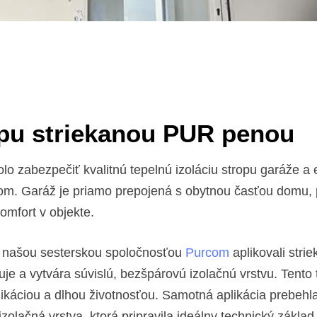
ropu striekanou PUR penou
o zabezpečiť kvalitnú tepelnú izoláciu stropu garáže a e
m. Garáž je priamo prepojená s obytnou časťou domu, pre
komfort v objekte.
 s našou sesterskou spoločnosťou
Purcom
aplikovali str
je a vytvára súvislú, bezšpárovú izolačnú vrstvu. Tento
likáciou a dlhou životnosťou. Samotná aplikácia prebehla
olačná vrstva, ktorá pripravila ideálny technický základ 