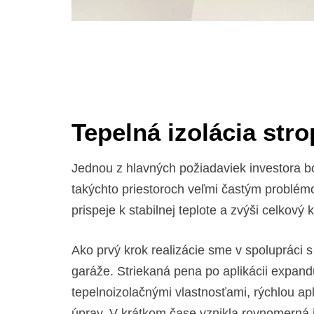
Tepelná izolácia st
Jednou z hlavných požiadaviek investora bol
takýchto priestoroch veľmi častým problémo
prispeje k stabilnej teplote a zvýši celkový 
Ako prvý krok realizácie sme v spolupráci
garáže. Striekaná pena po aplikácii expandu
tepelnoizolačnými vlastnosťami, rýchlou ap
úprav. V krátkom čase vznikla rovnomerná iz