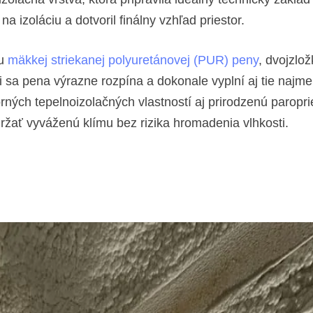
a izoláciu a dotvoril finálny vzhľad priestor.
iu
mäkkej striekanej polyuretánovej (PUR) peny
, dvojzlo
i sa pena výrazne rozpína a dokonale vyplní aj tie najm
ých tepelnoizolačných vlastností aj prirodzenú paroprie
držať vyváženú klímu bez rizika hromadenia vlhkosti.