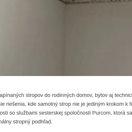
pínaných stropov do rodinných domov, bytov aj technick
e riešenia, kde samotný strop nie je jediným krokom k
ti so službami sesterskej spoločnosti Purcom, ktorá sa 
inálny stropný podhľad.