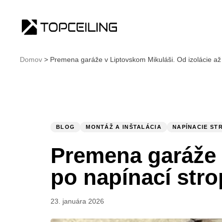
Domov
>
Premena garáže v Liptovskom Mikuláši. Od izolácie až
Publikované:
V
KATEGÓRII:
BLOG
MONTÁŽ A INŠTALÁCIA
NAPÍNACIE ST
Premena garáže v
po napínací stro
23. januára 2026