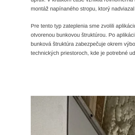
montáž napínaného stropu, ktorý nadviazal n
Pre tento typ zateplenia sme zvolili aplikác
otvorenou bunkovou štruktúrou. Po aplikáci
bunková štruktúra zabezpečuje okrem výborn
technických priestoroch, kde je potrebné u