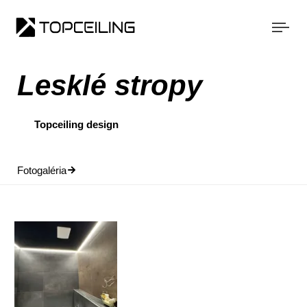
Togg
navi
Lesklé stropy
Topceiling design
Fotogaléria