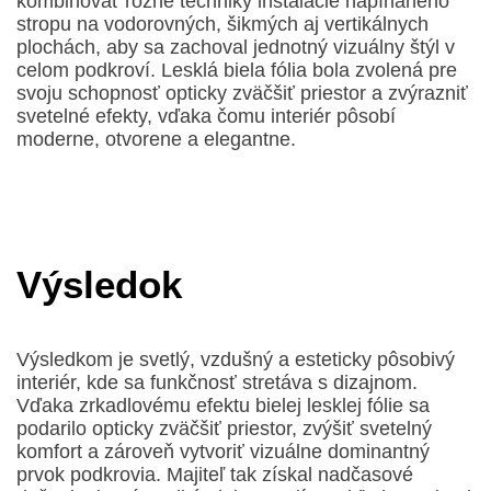
kombinovať rôzne techniky inštalácie napínaného
stropu na vodorovných, šikmých aj vertikálnych
plochách, aby sa zachoval jednotný vizuálny štýl v
celom podkroví. Lesklá biela fólia bola zvolená pre
svoju schopnosť opticky zväčšiť priestor a zvýrazniť
svetelné efekty, vďaka čomu interiér pôsobí
moderne, otvorene a elegantne.
Výsledok
Výsledkom je svetlý, vzdušný a esteticky pôsobivý
interiér, kde sa funkčnosť stretáva s dizajnom.
Vďaka zrkadlovému efektu bielej lesklej fólie sa
podarilo opticky zväčšiť priestor, zvýšiť svetelný
komfort a zároveň vytvoriť vizuálne dominantný
prvok podkrovia. Majiteľ tak získal nadčasové