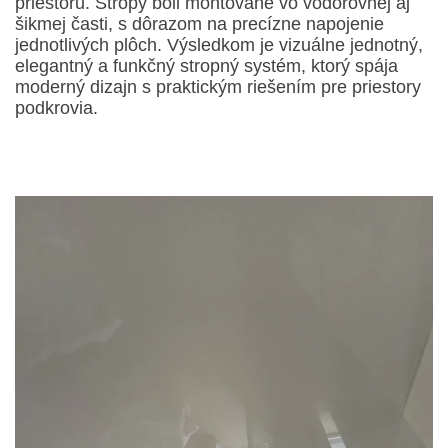
priestoru. Stropy boli montované vo vodorovnej aj
šikmej časti, s dôrazom na precízne napojenie
jednotlivých plôch. Výsledkom je vizuálne jednotný,
elegantný a funkčný stropný systém, ktorý spája
moderný dizajn s praktickým riešením pre priestory
podkrovia.