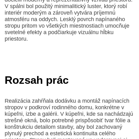
V spálni bol použitý minimalitický luster, ktorý robí
interiér moderým a zároveň vytvára príjemnú
atmosféru na oddych. Lesklý povrch napínaného
stropu pritom vo všetkých miestnostiach umocňuje
svetelné efekty a podčiarkuje vizuálnu hĺbku
priestoru.
Rozsah prác
Realizácia zahŕňala dodávku a montáž napínacích
stropov v podkroví rodinného domu, konkrétne v
kúpeľni, izbe a galérii. V kúpeľni, kde sa nachádzajú
strešné okná, bolo potrebné prispôsobiť tvar fólie a
konštrukciu detailom stavby, aby bol zachovaný
plynulý prechod a estetická kontinuita celého