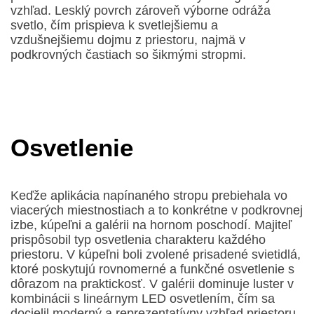
vzhľad. Lesklý povrch zároveň výborne odráža
svetlo, čím prispieva k svetlejšiemu a
vzdušnejšiemu dojmu z priestoru, najmä v
podkrovných častiach so šikmými stropmi.
Osvetlenie
Keďže aplikácia napínaného stropu prebiehala vo
viacerých miestnostiach a to konkrétne v podkrovnej
izbe, kúpeľni a galérii na hornom poschodí. Majiteľ
prispôsobil typ osvetlenia charakteru každého
priestoru. V kúpeľni boli zvolené prisadené svietidlá,
ktoré poskytujú rovnomerné a funkčné osvetlenie s
dôrazom na praktickosť. V galérii dominuje luster v
kombinácii s lineárnym LED osvetlením, čím sa
docielil moderný a reprezentatívny vzhľad priestoru.