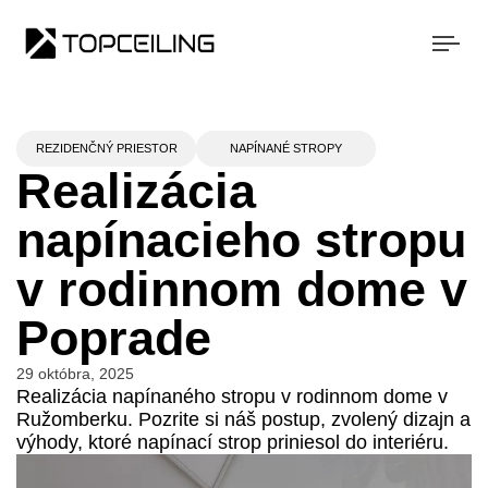
Togg
navi
REZIDENČNÝ PRIESTOR
NAPÍNANÉ STROPY
Realizácia
napínacieho stropu
v rodinnom dome v
Poprade
29 októbra, 2025
Realizácia napínaného stropu v rodinnom dome v
Ružomberku. Pozrite si náš postup, zvolený dizajn a
výhody, ktoré napínací strop priniesol do interiéru.