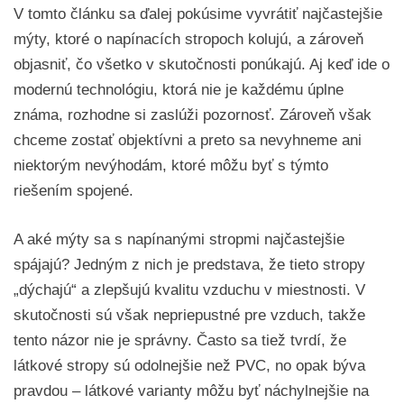
V tomto článku sa ďalej pokúsime vyvrátiť najčastejšie
mýty, ktoré o napínacích stropoch kolujú, a zároveň
objasniť, čo všetko v skutočnosti ponúkajú. Aj keď ide o
modernú technológiu, ktorá nie je každému úplne
známa, rozhodne si zaslúži pozornosť. Zároveň však
chceme zostať objektívni a preto sa nevyhneme ani
niektorým nevýhodám, ktoré môžu byť s týmto
riešením spojené.
A aké mýty sa s napínanými stropmi najčastejšie
spájajú? Jedným z nich je predstava, že tieto stropy
„dýchajú“ a zlepšujú kvalitu vzduchu v miestnosti. V
skutočnosti sú však nepriepustné pre vzduch, takže
tento názor nie je správny. Často sa tiež tvrdí, že
látkové stropy sú odolnejšie než PVC, no opak býva
pravdou – látkové varianty môžu byť náchylnejšie na