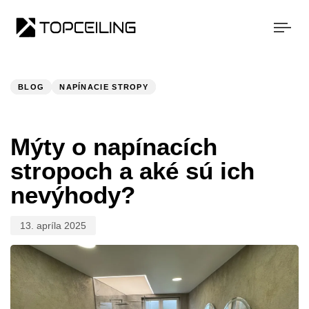
Togg
navi
Publikované:
V
KATEGÓRII:
BLOG
NAPÍNACIE STROPY
Mýty o napínacích
stropoch a aké sú ich
nevýhody?
13. apríla 2025