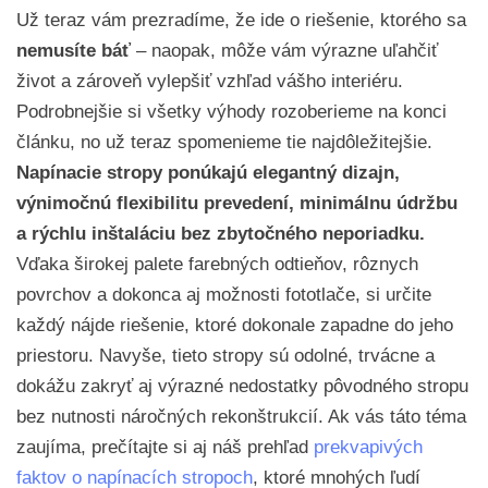
Už teraz vám prezradíme, že ide o riešenie, ktorého sa
nemusíte báť
– naopak, môže vám výrazne uľahčiť
život a zároveň vylepšiť vzhľad vášho interiéru.
Podrobnejšie si všetky výhody rozoberieme na konci
článku, no už teraz spomenieme tie najdôležitejšie.
Napínacie stropy ponúkajú elegantný dizajn,
výnimočnú flexibilitu prevedení, minimálnu údržbu
a rýchlu inštaláciu bez zbytočného neporiadku.
Vďaka širokej palete farebných odtieňov, rôznych
povrchov a dokonca aj možnosti fototlače, si určite
každý nájde riešenie, ktoré dokonale zapadne do jeho
priestoru. Navyše, tieto stropy sú odolné, trvácne a
dokážu zakryť aj výrazné nedostatky pôvodného stropu
bez nutnosti náročných rekonštrukcií. Ak vás táto téma
zaujíma, prečítajte si aj náš prehľad
prekvapivých
faktov o napínacích stropoch
, ktoré mnohých ľudí