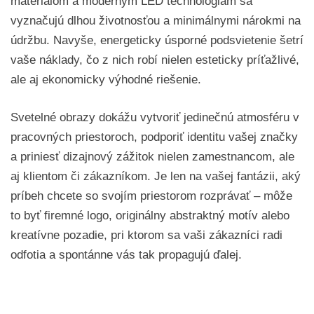
materiálom a moderným LED technológiám sa
vyznačujú dlhou životnosťou a minimálnymi nárokmi na
údržbu. Navyše, energeticky úsporné podsvietenie šetrí
vaše náklady, čo z nich robí nielen esteticky príťažlivé,
ale aj ekonomicky výhodné riešenie.
Svetelné obrazy dokážu vytvoriť jedinečnú atmosféru v
pracovných priestoroch, podporiť identitu vašej značky
a priniesť dizajnový zážitok nielen zamestnancom, ale
aj klientom či zákazníkom. Je len na vašej fantázii, aký
príbeh chcete so svojím priestorom rozprávať – môže
to byť firemné logo, originálny abstraktný motív alebo
kreatívne pozadie, pri ktorom sa vaši zákazníci radi
odfotia a spontánne vás tak propagujú ďalej.