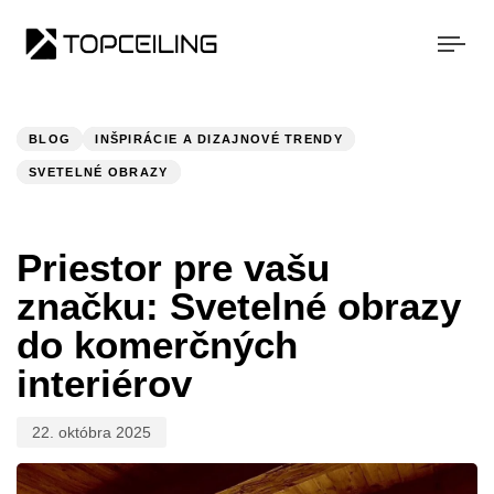
Togg
navi
Publikované:
V
KATEGÓRII:
BLOG
INŠPIRÁCIE A DIZAJNOVÉ TRENDY
SVETELNÉ OBRAZY
Priestor pre vašu
značku: Svetelné obrazy
do komerčných
interiérov
22. októbra 2025