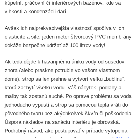
kúpeľní, práčovní či interiérových bazénov, kde sa
vlhkosti a kondenzácii darí.
Avšak ich najprekvapivejšia vlastnosť spočíva v ich
elasticite a sile: jeden meter štvorcový PVC membrány
dokáže bezpečne udržať až 100 litrov vody
!
Ak teda dôjde k havarijnému úniku vody od susedov
zhora (alebo praskne potrubie vo vašom vlastnom
dome), strop sa len prehne a vytvorí veľkú „bublinu“,
ktorá zachytí všetku vodu. Váš nábytok, podlahy a
maľby tak zostanú suché. Po oprave problému sa voda
jednoducho vypustí a strop sa pomocou tepla vráti do
pôvodného tvaru bez akýchkoľvek škvŕn či poškodenia.
Úspora nákladov na sanáciu interiéru je obrovská.
Podrobný návod, ako postupovať v prípade vytopenia