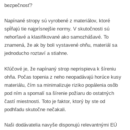
bezpečnosť?
Napínané stropy sú vyrobené z materiálov, ktoré
spĺňajú tie najprísnejšie normy. V skutočnosti sú
nehorľavé a klasifikované ako samozhášavé. To
znamená, že ak by boli vystavené ohňu, materiál sa
jednoducho roztaví a stiahne.
Kľúčové je, že napínaný strop neprispieva k šíreniu
ohňa. Počas topenia z neho neopadávajú horúce kusy
materiálu, čím sa minimalizuje riziko popálenia osôb
pod ním a spomalí sa šírenie požiaru do ostatných
častí miestnosti. Toto je faktor, ktorý by ste od
podhľadu skutočne nečakali.
Naši dodávatelia navyše disponujú relevantnými EÚ