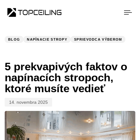
Togg
navi
Publikované:
V
KATEGÓRII:
BLOG
NAPÍNACIE STROPY
SPRIEVODCA VÝBEROM
5 prekvapivých faktov o
napínacích stropoch,
ktoré musíte vedieť
14. novembra 2025