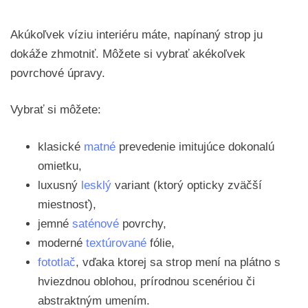
Akúkoľvek víziu interiéru máte, napínaný strop ju
dokáže zhmotniť. Môžete si vybrať akékoľvek
povrchové úpravy.
Vybrať si môžete:
klasické
matné
prevedenie imitujúce dokonalú
omietku,
luxusný
lesklý
variant (ktorý opticky zväčší
miestnosť),
jemné
saténové
povrchy,
moderné
textúrované
fólie,
fototlač
, vďaka ktorej sa strop mení na plátno s
hviezdnou oblohou, prírodnou scenériou či
abstraktným umením.