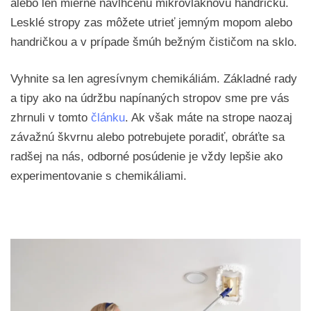
alebo len mierne navlhčenú mikrovláknovú handričku.
Lesklé stropy zas môžete utrieť jemným mopom alebo
handričkou a v prípade šmúh bežným čističom na sklo.
Vyhnite sa len agresívnym chemikáliám. Základné rady
a tipy ako na údržbu napínaných stropov sme pre vás
zhrnuli v tomto
článku
. Ak však máte na strope naozaj
závažnú škvrnu alebo potrebujete poradiť, obráťte sa
radšej na nás, odborné posúdenie je vždy lepšie ako
experimentovanie s chemikáliami.