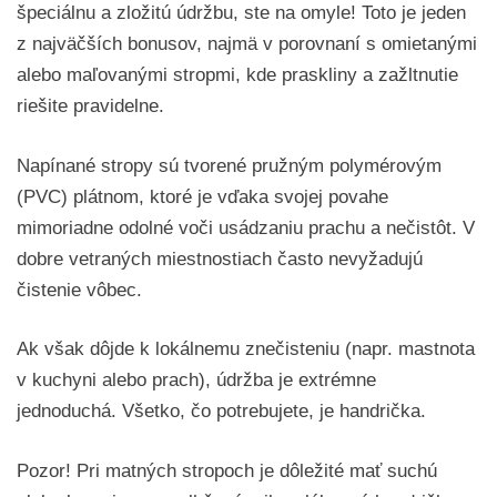
špeciálnu a zložitú údržbu, ste na omyle! Toto je jeden
z najväčších bonusov, najmä v porovnaní s omietanými
alebo maľovanými stropmi, kde praskliny a zažltnutie
riešite pravidelne.
Napínané stropy sú tvorené pružným polymérovým
(PVC) plátnom, ktoré je vďaka svojej povahe
mimoriadne odolné voči usádzaniu prachu a nečistôt. V
dobre vetraných miestnostiach často nevyžadujú
čistenie vôbec.
Ak však dôjde k lokálnemu znečisteniu (napr. mastnota
v kuchyni alebo prach), údržba je extrémne
jednoduchá. Všetko, čo potrebujete, je handrička.
Pozor! Pri matných stropoch je dôležité mať suchú