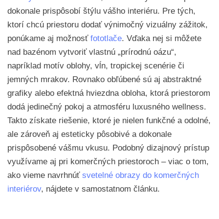
dokonale prispôsobí štýlu vášho interiéru. Pre tých,
ktorí chcú priestoru dodať výnimočný vizuálny zážitok,
ponúkame aj možnosť
fototlače
. Vďaka nej si môžete
nad bazénom vytvoriť vlastnú „prírodnú oázu“,
napríklad motív oblohy, vĺn, tropickej scenérie či
jemných mrakov. Rovnako obľúbené sú aj abstraktné
grafiky alebo efektná hviezdna obloha, ktorá priestorom
dodá jedinečný pokoj a atmosféru luxusného wellness.
Takto získate riešenie, ktoré je nielen funkčné a odolné,
ale zároveň aj esteticky pôsobivé a dokonale
prispôsobené vášmu vkusu. Podobný dizajnový prístup
využívame aj pri komerčných priestoroch – viac o tom,
ako vieme navrhnúť
svetelné obrazy do komerčných
interiérov
, nájdete v samostatnom článku.