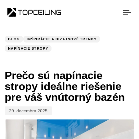
Togg
navi
Publikované:
V
KATEGÓRII:
BLOG
INŠPIRÁCIE A DIZAJNOVÉ TRENDY
NAPÍNACIE STROPY
Prečo sú napínacie
stropy ideálne riešenie
pre váš vnútorný bazén
29. decembra 2025